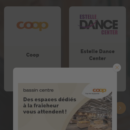
Estelle Dance
Coop
Center
Tél :
027 324 79 00
Tél :
079 321 44 25
En savoir plus
En savoir plus