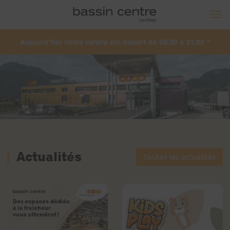
Aujourd'hui votre centre est ouvert de
08:30
à
21:00
*
Actualités
Toutes les actualités