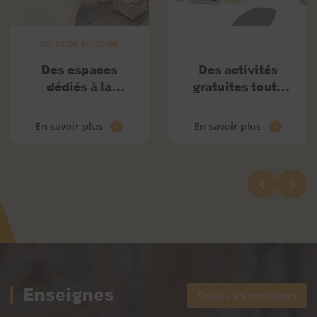
DU 07/08 AU 07/08
Des espaces
Des activités
dédiés à la
gratuites toute
fraicheur vous
l'année !
attendent chez
En savoir plus
En savoir plus
Coop
Enseignes
Toutes les enseignes